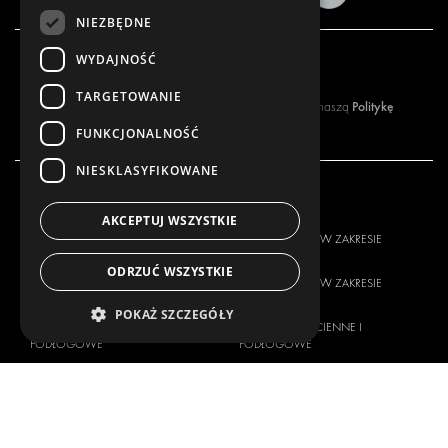
NIEZBĘDNE
WYDAJNOŚĆ
Zamów newsletter
TARGETOWANIE
Politykę
Zapisując się do naszego newslettera, akceptujesz naszą
prywatności
.
FUNKCJONALNOŚĆ
NIESKLASYFIKOWANE
NASZA OFERTA
PRODUKTY
AKCEPTUJ WSZYSTKIE
ROZWIĄZANIA W ZAKRESIE
ROZWIĄZANIA W ZAKRESIE
ZABUDOWY
ZABUDOWY
ODRZUĆ WSZYSTKIE
ROZWIĄZANIA W ZAKRESIE
ROZWIĄZANIA W ZAKRESIE
DOSTAW
DOSTAW
POKAŻ SZCZEGÓŁY
WYKŁADZINY ŚCIENNE I
WYKŁADZINY ŚCIENNE I
PODŁOGOWE
PODŁOGOWE
ROZWIĄZANIA ELEKTRYCZNE
ROZWIĄZANIA ELEKTRYCZNE
ZABEZPIECZENIA
ZESTAWY
PRODUKTY POMOCNICZE