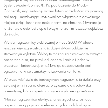
System, Modul-Connect®. Po podłączeniu do Modul-
Connect®, nagrzewnicę można łatwo kontrolować za pomocą
aplikacji, umożliwiając użytkownikom włączenie z dowolnego
miejsca dzięki funkcjonalności opartej na chmurze. Gwarantuje
to, że Twoje auto jest ciepłe i przytulne, zanim jeszcze wejdziesz
do środka.
Wersja nagrzewnicy elektrycznej o mocy 2000 W oferuje
jeszcze większą elastyczność dzięki dwóm oddzielnie
sterowanym wylotom. Wyloty te można zainstalować w różnych
obszarach auta, na przykład jeden w kabinie i jeden w
przestrzeni ładunkowej, umożliwiając dostosowanie stref
ogrzewania w celu zmaksymalizowania komfortu.
W przeciwieństwie do tradycyjnych nagrzewnic ta działa przy
zerowej emisji spalin, oferując przyjazną dla środowiska
alternatywę, która zapewnia czyste i wydajne ogrzewanie.
"Nasza nagrzewnica elektryczna jest zgodna z rosnącą
popularnością pojazdów elektrycznych i nadchodzącymi