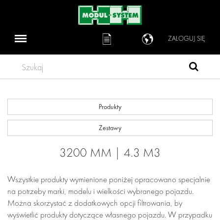
ZALOGUJ SIĘ
Szukaj
Produkty
Zestawy
3200 MM | 4.3 M3
Wszystkie produkty wymienione poniżej opracowano specjalnie
na potrzeby marki, modelu i wielkości wybranego pojazdu.
Można skorzystać z dodatkowych opcji filtrowania, by
wyświetlić produkty dotyczące własnego pojazdu. W przypadku