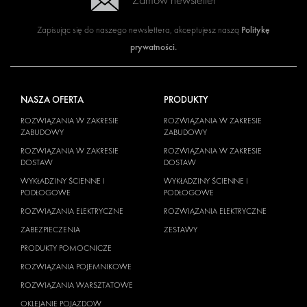
Zamów newsletter
Politykę
Zapisując się do naszego newslettera, akceptujesz naszą
prywatności
.
NASZA OFERTA
PRODUKTY
ROZWIĄZANIA W ZAKRESIE
ROZWIĄZANIA W ZAKRESIE
ZABUDOWY
ZABUDOWY
ROZWIĄZANIA W ZAKRESIE
ROZWIĄZANIA W ZAKRESIE
DOSTAW
DOSTAW
WYKŁADZINY ŚCIENNE I
WYKŁADZINY ŚCIENNE I
PODŁOGOWE
PODŁOGOWE
ROZWIĄZANIA ELEKTRYCZNE
ROZWIĄZANIA ELEKTRYCZNE
ZABEZPIECZENIA
ZESTAWY
PRODUKTY POMOCNICZE
ROZWIĄZANIA POJEMNIKOWE
ROZWIĄZANIA WARSZTATOWE
OKLEJANIE POJAZDOW