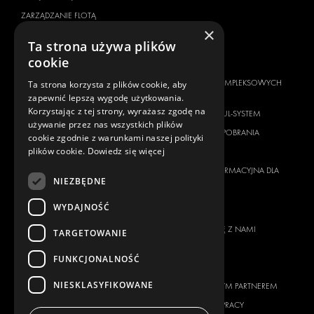
ZARZĄDZANIE FLOTĄ
×
SERVICE CENTERS
Ta strona używa plików
cookie
MARKA POJAZDU
O NAS
CITROËN
DOSTAWCA KOMPLEKSOWYCH
Ta strona korzysta z plików cookie, aby
ROZWIĄZAŃ
zapewnić lepszą wygodę użytkowania.
DACIA
Korzystając z tej strony, wyrażasz zgodę na
O FIRMIE MODUL-SYSTEM
FIAT
używanie przez nas wszystkich plików
MATERIAŁY DO POBRANIA
cookie zgodnie z warunkami naszej polityki
FORD
plików cookie.
Dowiedz się więcej
WIADOMOŚCI
HYUNDAI
KLAUZULA INFORMACYJNA DLA
IVECO
NIEZBĘDNE
KLIENTA
MAN
WYDAJNOŚĆ
KONTAKT
MAXUS
SKONTAKTUJ SIĘ Z NAMI
TARGETOWANIE
MERCEDES
FAQ
NISSAN
FUNKCJONALNOŚĆ
DLA PRASY
OPEL
NIESKLASYFIKOWANE
ZOSTAŃ NASZYM PARTNEREM
PEUGEOT
MOŻLIWOŚCI PRACY
RENAULT