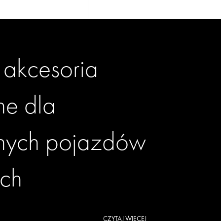
 akcesoria
ne dla
znych pojazdów
ch
CZYTAJ WIĘCEJ