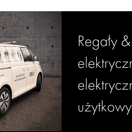
Regały &
elektrycz
elektryc
użytkowy