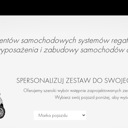
entów samochodowych systemów regałow
wyposażenia i zabudowy samochodów 
SPERSONALIZUJ ZESTAW DO SWO
Oferujemy szeroki wybór wstępnie zaprojektowanych 
Wybierz swój pojazd poniżej, aby wyśw