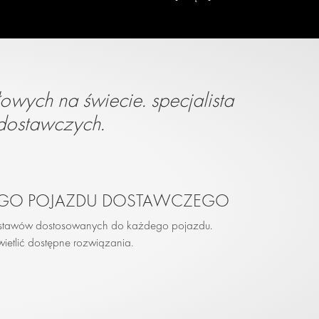
ych na świecie. specjalista
dostawczych.
JEGO POJAZDU DOSTAWCZEGO
zestawów dostosowanych do każdego pojazdu.
ietlić dostępne rozwiązania.