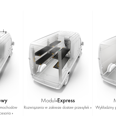
owy
-Express
Modul
samochodów
Rozwiązania w zakresie dostaw przesyłek »
Wykładziny p
cesoria »