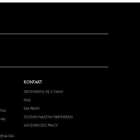
KONTAKT
SKONTAKTUJ SIĘ Z NAMI
FAQ
DLA PRASY
TEM
ZOSTAŃ NASZYM PARTNEREM
NIA
MOŻLIWOŚCI PRACY
YJNA DLA