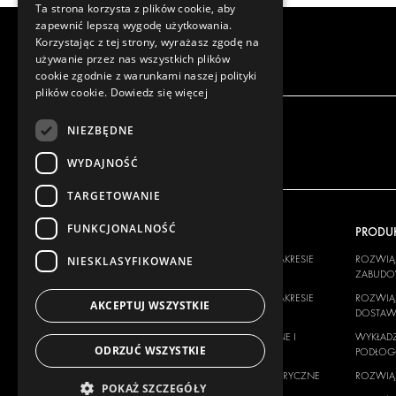
Ta strona korzysta z plików cookie, aby
zapewnić lepszą wygodę użytkowania.
Korzystając z tej strony, wyrażasz zgodę na
używanie przez nas wszystkich plików
cookie zgodnie z warunkami naszej polityki
plików cookie.
Dowiedz się więcej
NIEZBĘDNE
WYDAJNOŚĆ
TARGETOWANIE
FUNKCJONALNOŚĆ
NASZA OFERTA
PRODU
ROZWIĄZANIA W ZAKRESIE
ROZWIĄZ
NIESKLASYFIKOWANE
ZABUDOWY
ZABUD
ROZWIĄZANIA W ZAKRESIE
ROZWIĄZ
AKCEPTUJ WSZYSTKIE
DOSTAW
DOSTA
WYKŁADZINY ŚCIENNE I
WYKŁADZ
ODRZUĆ WSZYSTKIE
PODŁOGOWE
PODŁO
ROZWIĄZANIA ELEKTRYCZNE
ROZWIĄZ
POKAŻ SZCZEGÓŁY