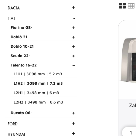
+
DACIA
-
FIAT
+
Fiorino 08-
+
Doblò 21-
+
Doblò 10-21
+
Scudo 22-
-
Talento 16-22
L1H1 | 3098 mm | 5.2 m3
L1H2 | 3098 mm | 7.2 m3
L2H1 | 3498 mm | 6 m3
L2H2 | 3498 mm | 8.6 m3
Za
+
Ducato 06-
+
FORD
+
HYUNDAI