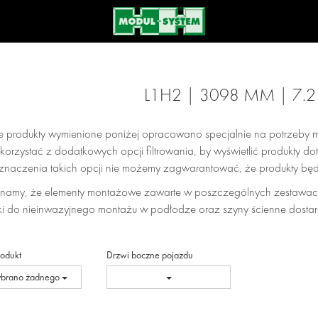
L1H2 | 3098 MM | 7.
e produkty wymienione poniżej opracowano specjalnie na potrzeby m
orzystać z dodatkowych opcji filtrowania, by wyświetlić produkty 
znaczenia takich opcji nie możemy zagwarantować, że produkty b
namy, że elementy montażowe zawarte w poszczególnych zestawac
i do nieinwazyjnego montażu w podłodze oraz szyny ścienne dostar
rodukt
Drzwi boczne pojazdu
ybrano żadnego