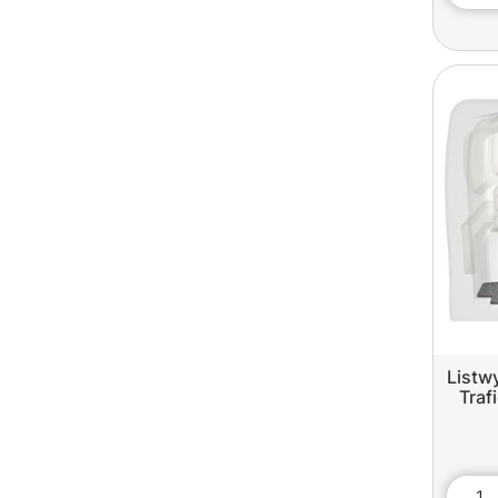
Listw
Traf