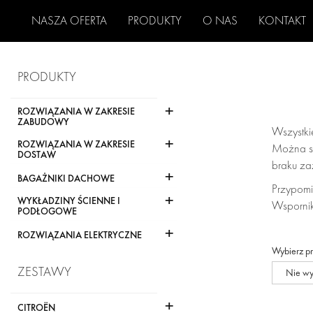
NASZA OFERTA
PRODUKTY
O NAS
KONTAKT
PRODUKTY
+
ROZWIĄZANIA W ZAKRESIE
ZABUDOWY
Wszystki
+
ROZWIĄZANIA W ZAKRESIE
Można sk
DOSTAW
braku za
+
BAGAŻNIKI DACHOWE
Przypomi
+
WYKŁADZINY ŚCIENNE I
Wspornik
PODŁOGOWE
+
ROZWIĄZANIA ELEKTRYCZNE
Wybierz p
ZESTAWY
Nie w
+
CITROËN