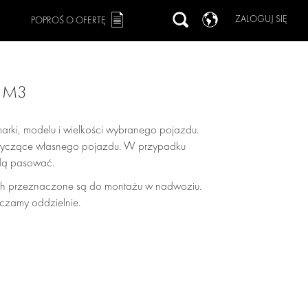
ZALOGUJ SIĘ
POPROŚ O OFERTĘ
2 M3
arki, modelu i wielkości wybranego pojazdu.
dotyczące własnego pojazdu. W przypadku
ędą pasować.
h przeznaczone są do montażu w nadwoziu.
czamy oddzielnie.