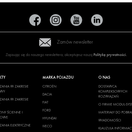
Zamów newsletter
Politykę prywatności
.
Zapisując się do naszego newslettera, akceptujesz naszą
KTY
MARKA POJAZDU
O NAS
ANIA W ZAKRESIE
CITROËN
DOSTAWCA
OWY
KOMPLEKSOWYCH
DACIA
ROZWIĄZAŃ
ANIA W ZAKRESIE
FIAT
W
O FIRMIE MODUL-SYS
FORD
INY ŚCIENNE I
MATERIAŁY DO POBRA
GOWE
HYUNDAI
WIADOMOŚCI
ANIA ELEKTRYCZNE
IVECO
KLAUZULA INFORMAC