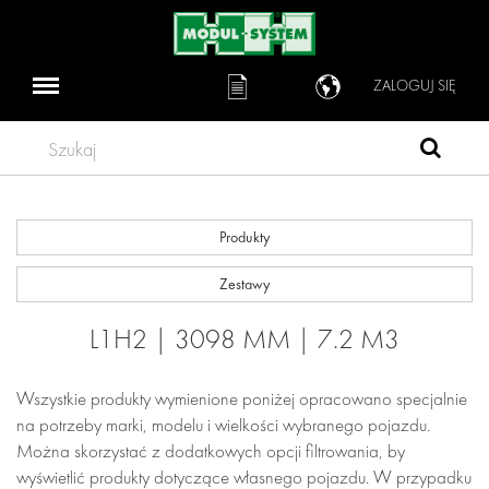
ZALOGUJ SIĘ
Szukaj
Produkty
Zestawy
L1H2 | 3098 MM | 7.2 M3
Wszystkie produkty wymienione poniżej opracowano specjalnie
na potrzeby marki, modelu i wielkości wybranego pojazdu.
Można skorzystać z dodatkowych opcji filtrowania, by
wyświetlić produkty dotyczące własnego pojazdu. W przypadku