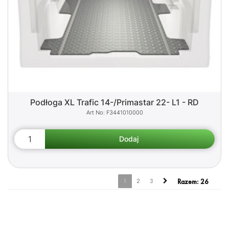
Podłoga XL Trafic 14-/Primastar 22- L1 - RD
F3441010000
1
2
3
Razem:
26