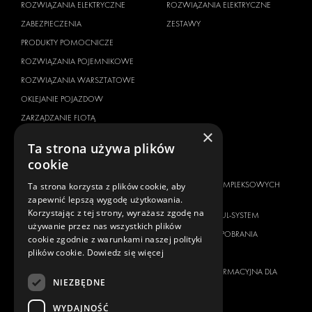
ROZWIĄZANIA ELEKTRYCZNE
ROZWIĄZANIA ELEKTRYCZNE
ZABEZPIECZENIA
ZESTAWY
PRODUKTY POMOCNICZE
ROZWIĄZANIA POJEMNIKOWE
ROZWIĄZANIA WARSZTATOWE
OKLEJANIE POJAZDOW
ZARZĄDZANIE FLOTĄ
×
SERVICE CENTERS
Ta strona używa plików
cookie
MARKA POJAZDU
O NAS
CITROËN
DOSTAWCA KOMPLEKSOWYCH
Ta strona korzysta z plików cookie, aby
ROZWIĄZAŃ
zapewnić lepszą wygodę użytkowania.
DACIA
Korzystając z tej strony, wyrażasz zgodę na
O FIRMIE MODUL-SYSTEM
FIAT
używanie przez nas wszystkich plików
MATERIAŁY DO POBRANIA
cookie zgodnie z warunkami naszej polityki
FORD
plików cookie.
Dowiedz się więcej
WIADOMOŚCI
HYUNDAI
KLAUZULA INFORMACYJNA DLA
IVECO
NIEZBĘDNE
KLIENTA
MAN
WYDAJNOŚĆ
KONTAKT