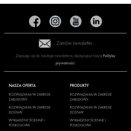
Zamów newsletter
Politykę
Zapisując się do naszego newslettera, akceptujesz naszą
prywatności
.
NASZA OFERTA
PRODUKTY
ROZWIĄZANIA W ZAKRESIE
ROZWIĄZANIA W ZAKRESIE
ZABUDOWY
ZABUDOWY
ROZWIĄZANIA W ZAKRESIE
ROZWIĄZANIA W ZAKRESIE
DOSTAW
DOSTAW
WYKŁADZINY ŚCIENNE I
WYKŁADZINY ŚCIENNE I
PODŁOGOWE
PODŁOGOWE