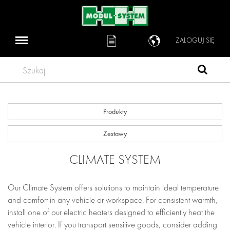
ZALOGUJ SIĘ
Szukaj
Produkty
Zestawy
CLIMATE SYSTEM
Our Climate System offers solutions to maintain ideal temperature
and comfort in any vehicle or workspace. For consistent warmth,
install one of our electric heaters designed to efficiently heat the
vehicle interior. If you transport sensitive goods, consider adding