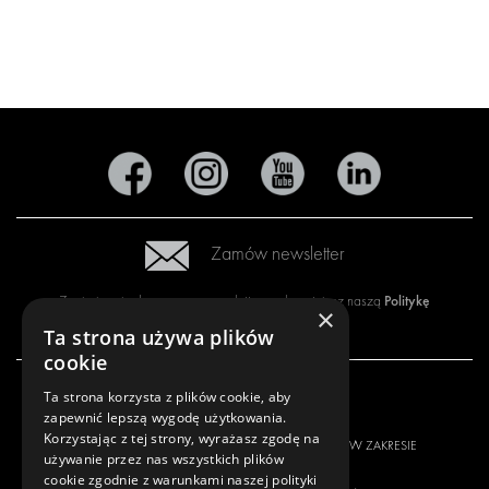
Zamów newsletter
Politykę
Zapisując się do naszego newslettera, akceptujesz naszą
×
prywatności
.
Ta strona używa plików
cookie
Ta strona korzysta z plików cookie, aby
NASZA OFERTA
PRODUKTY
zapewnić lepszą wygodę użytkowania.
Korzystając z tej strony, wyrażasz zgodę na
ROZWIĄZANIA W ZAKRESIE
ROZWIĄZANIA W ZAKRESIE
używanie przez nas wszystkich plików
ZABUDOWY
ZABUDOWY
cookie zgodnie z warunkami naszej polityki