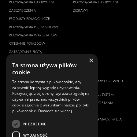
ROZWIĄZANIA ELEKTRYCZNE
ROZWIĄZANIA ELEKTRYCZNE
ZABEZPIECZENIA
ZESTAWY
PRODUKTY POMOCNICZE
ROZWIĄZANIA POJEMNIKOWE
ROZWIĄZANIA WARSZTATOWE
OKLEJANIE POJAZDOW
ZARZĄDZANIE FLOTĄ
×
SERVICE CENTERS
Ta strona używa plików
cookie
MARKA POJAZDU
O NAS
CITROËN
DOSTAWCA KOMPLEKSOWYCH
Ta strona korzysta z plików cookie, aby
ROZWIĄZAŃ
zapewnić lepszą wygodę użytkowania.
DACIA
Korzystając z tej strony, wyrażasz zgodę na
O FIRMIE MODUL-SYSTEM
FIAT
używanie przez nas wszystkich plików
MATERIAŁY DO POBRANIA
cookie zgodnie z warunkami naszej polityki
FORD
plików cookie.
Dowiedz się więcej
WIADOMOŚCI
HYUNDAI
KLAUZULA INFORMACYJNA DLA
IVECO
NIEZBĘDNE
KLIENTA
MAN
WYDAJNOŚĆ
KONTAKT