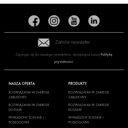
Zamów newsletter
Politykę
Zapisując się do naszego newslettera, akceptujesz naszą
prywatności
.
NASZA OFERTA
PRODUKTY
ROZWIĄZANIA W ZAKRESIE
ROZWIĄZANIA W ZAKRESIE
ZABUDOWY
ZABUDOWY
ROZWIĄZANIA W ZAKRESIE
ROZWIĄZANIA W ZAKRESIE
DOSTAW
DOSTAW
WYKŁADZINY ŚCIENNE I
WYKŁADZINY ŚCIENNE I
PODŁOGOWE
PODŁOGOWE