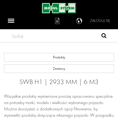
ZALOGUJ SIĘ
Szukaj
Produkty
Zestawy
SWB H1 | 2933 MM | 6 M3
Wszystkie produkty wymienione poniżej opracowano specjalnie
na potrzeby marki, modelu i wielkości wybranego pojazdu.
Można skorzystać z dodatkowych opcji filtrowania, by
wyświetlić produkty dotyczące własnego pojazdu. W przypadku