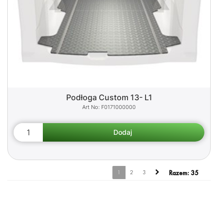
Podłoga Custom 13- L1
F0171000000
1
2
3
Razem:
35