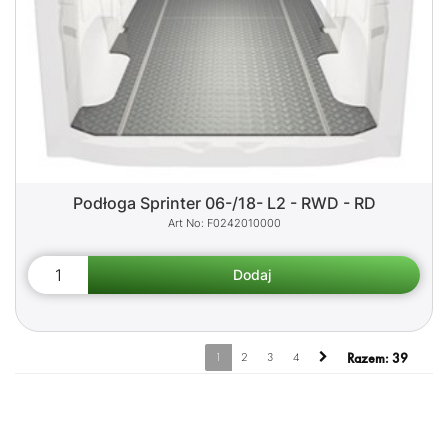
Podłoga Sprinter 06-/18- L2 - RWD - RD
F0242010000
1
2
3
4
Razem:
39