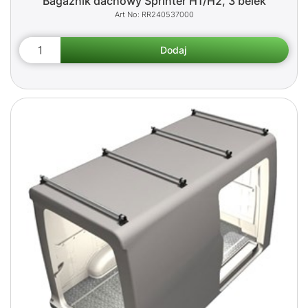
Bagażnik dachowy Sprinter H1/H2, 3 belek
RR240537000