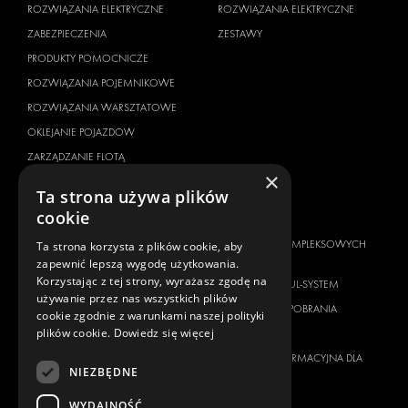
ROZWIĄZANIA ELEKTRYCZNE
ROZWIĄZANIA ELEKTRYCZNE
ZABEZPIECZENIA
ZESTAWY
PRODUKTY POMOCNICZE
ROZWIĄZANIA POJEMNIKOWE
ROZWIĄZANIA WARSZTATOWE
OKLEJANIE POJAZDOW
ZARZĄDZANIE FLOTĄ
×
SERVICE CENTERS
Ta strona używa plików
cookie
MARKA POJAZDU
O NAS
CITROËN
DOSTAWCA KOMPLEKSOWYCH
Ta strona korzysta z plików cookie, aby
ROZWIĄZAŃ
zapewnić lepszą wygodę użytkowania.
DACIA
Korzystając z tej strony, wyrażasz zgodę na
O FIRMIE MODUL-SYSTEM
FIAT
używanie przez nas wszystkich plików
MATERIAŁY DO POBRANIA
cookie zgodnie z warunkami naszej polityki
FORD
plików cookie.
Dowiedz się więcej
WIADOMOŚCI
HYUNDAI
KLAUZULA INFORMACYJNA DLA
IVECO
NIEZBĘDNE
KLIENTA
MAN
WYDAJNOŚĆ
KONTAKT