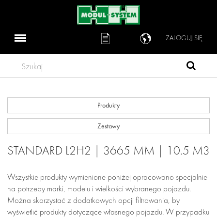
ZALOGUJ SIĘ
Szukaj
Produkty
Zestawy
STANDARD L2H2 | 3665 MM | 10.5 M3
Wszystkie produkty wymienione poniżej opracowano specjalnie
na potrzeby marki, modelu i wielkości wybranego pojazdu.
Można skorzystać z dodatkowych opcji filtrowania, by
wyświetlić produkty dotyczące własnego pojazdu. W przypadku