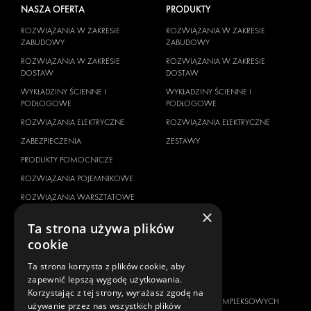
NASZA OFERTA
PRODUKTY
ROZWIĄZANIA W ZAKRESIE
ROZWIĄZANIA W ZAKRESIE
ZABUDOWY
ZABUDOWY
ROZWIĄZANIA W ZAKRESIE
ROZWIĄZANIA W ZAKRESIE
DOSTAW
DOSTAW
WYKŁADZINY ŚCIENNE I
WYKŁADZINY ŚCIENNE I
PODŁOGOWE
PODŁOGOWE
ROZWIĄZANIA ELEKTRYCZNE
ROZWIĄZANIA ELEKTRYCZNE
ZABEZPIECZENIA
ZESTAWY
PRODUKTY POMOCNICZE
ROZWIĄZANIA POJEMNIKOWE
ROZWIĄZANIA WARSZTATOWE
×
OKLEJANIE POJAZDOW
Ta strona używa plików
ZARZĄDZANIE FLOTĄ
cookie
SERVICE CENTERS
Ta strona korzysta z plików cookie, aby
zapewnić lepszą wygodę użytkowania.
MARKA POJAZDU
O NAS
Korzystając z tej strony, wyrażasz zgodę na
CITROËN
DOSTAWCA KOMPLEKSOWYCH
używanie przez nas wszystkich plików