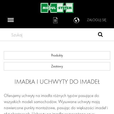
ZALOGUJ SIĘ
Szukaj
Produkty
Zestawy
IMADŁA I UCHWYTY DO IMADEŁ
Oferujemy uchwyty na imadła różnych typów pasujące do
wszystkich modeli samochodów. Wysuwane uchwyty mają
nawiercone punkty montażowe, pasując do większości imadeł i
płyt obrotowych. Uchwyty na imadła wyposażone są w