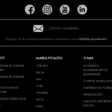
Zamów newsletter
Politykę prywatności
.
Zapisując się do naszego newslettera, akceptujesz naszą
KTY
MARKA POJAZDU
O NAS
ANIA W ZAKRESIE
CITROËN
DOSTAWCA
OWY
KOMPLEKSOWYCH
DACIA
ROZWIĄZAŃ
ANIA W ZAKRESIE
FIAT
W
O FIRMIE MODUL-SYS
FORD
INY ŚCIENNE I
MATERIAŁY DO POBRA
GOWE
HYUNDAI
WIADOMOŚCI
ANIA ELEKTRYCZNE
IVECO
KLAUZULA INFORMAC
Y
KLIENTA
MAN