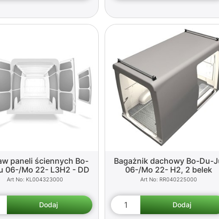
aw paneli ściennych Bo-
Bagażnik dachowy Bo-Du-J
u 06-/Mo 22- L3H2 - DD
06-/Mo 22- H2, 2 belek
KL004323000
RR040225000