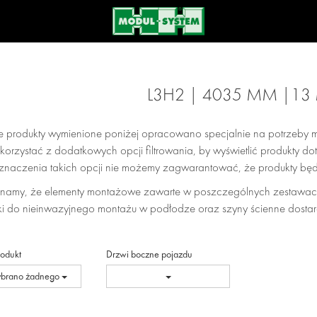
L3H2 | 4035 MM |13
e produkty wymienione poniżej opracowano specjalnie na potrzeby m
orzystać z dodatkowych opcji filtrowania, by wyświetlić produkty 
znaczenia takich opcji nie możemy zagwarantować, że produkty b
namy, że elementy montażowe zawarte w poszczególnych zestawac
i do nieinwazyjnego montażu w podłodze oraz szyny ścienne dostar
rodukt
Drzwi boczne pojazdu
ybrano żadnego