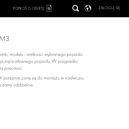
ZALOGUJ SIĘ
POPROŚ O OFERTĘ
 M3
arki, modelu i wielkości wybranego pojazdu.
dotyczące własnego pojazdu. W przypadku
ędą pasować.
h przeznaczone są do montażu w nadwoziu.
czamy oddzielnie.