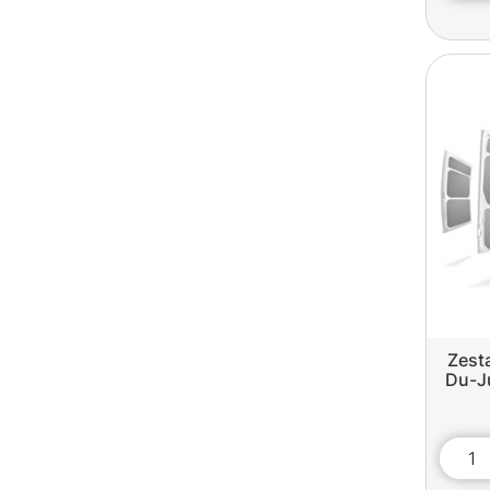
Zest
Du-J