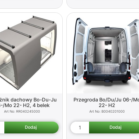
żnik dachowy Bo-Du-Ju
Przegroda Bo/Du/Ju 06-/M
-/Mo 22- H2, 4 belek
22- H2
RR040245000
B0040201000