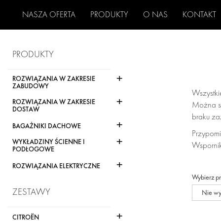
NASZA OFERTA
PRODUKTY
O NAS
KONTAKT
PRODUKTY
+
ROZWIĄZANIA W ZAKRESIE
ZABUDOWY
Wszystki
+
ROZWIĄZANIA W ZAKRESIE
Można sk
DOSTAW
braku za
+
BAGAŻNIKI DACHOWE
Przypomi
+
WYKŁADZINY ŚCIENNE I
Wspornik
PODŁOGOWE
+
ROZWIĄZANIA ELEKTRYCZNE
Wybierz p
ZESTAWY
Nie w
+
CITROËN