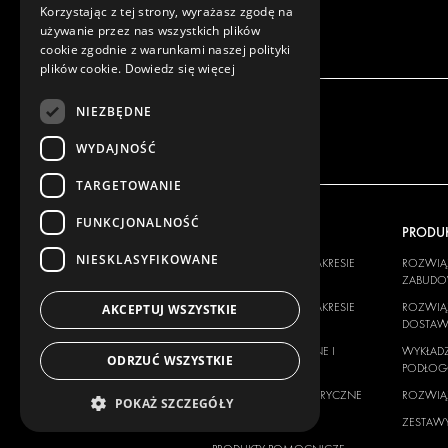
Korzystając z tej strony, wyrażasz zgodę na
używanie przez nas wszystkich plików
cookie zgodnie z warunkami naszej polityki
plików cookie.
Dowiedz się więcej
NIEZBĘDNE
WYDAJNOŚĆ
TARGETOWANIE
FUNKCJONALNOŚĆ
NASZA OFERTA
PRODU
NIESKLASYFIKOWANE
ROZWIĄZANIA W ZAKRESIE
ROZWIĄZ
ZABUDOWY
ZABUD
ROZWIĄZANIA W ZAKRESIE
ROZWIĄZ
AKCEPTUJ WSZYSTKIE
DOSTAW
DOSTA
WYKŁADZINY ŚCIENNE I
WYKŁADZ
ODRZUĆ WSZYSTKIE
PODŁOGOWE
PODŁO
ROZWIĄZANIA ELEKTRYCZNE
ROZWIĄZ
POKAŻ SZCZEGÓŁY
ZABEZPIECZENIA
ZESTAW