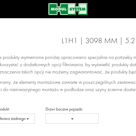
L1H1 | 3098 MM | 5.
e produkty wymienione poniżej opracowano specjalnie na potrzeby m
orzystać z dodatkowych opcji filtrowania, by wyświetlić produkty 
znaczenia takich opcji nie możemy zagwarantować, że produkty b
namy, że elementy montażowe zawarte w poszczególnych zestawac
i do nieinwazyjnego montażu w podłodze oraz szyny ścienne dostar
rodukt
Drzwi boczne pojazdu
ybrano żadnego