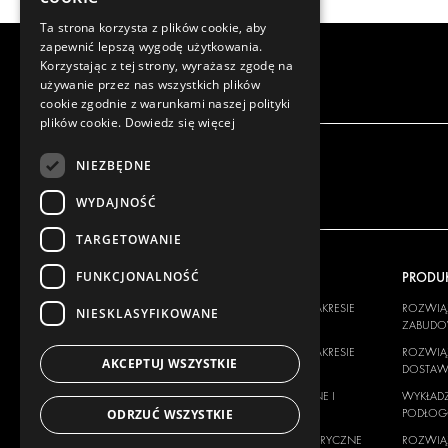
Ta strona korzysta z plików cookie, aby
zapewnić lepszą wygodę użytkowania.
Korzystając z tej strony, wyrażasz zgodę na
używanie przez nas wszystkich plików
cookie zgodnie z warunkami naszej polityki
plików cookie.
Dowiedz się więcej
NIEZBĘDNE
WYDAJNOŚĆ
TARGETOWANIE
FUNKCJONALNOŚĆ
NASZA OFERTA
PRODU
ROZWIĄZANIA W ZAKRESIE
ROZWIĄZ
NIESKLASYFIKOWANE
ZABUDOWY
ZABUD
ROZWIĄZANIA W ZAKRESIE
ROZWIĄZ
AKCEPTUJ WSZYSTKIE
DOSTAW
DOSTA
WYKŁADZINY ŚCIENNE I
WYKŁADZ
PODŁOGOWE
PODŁO
ODRZUĆ WSZYSTKIE
ROZWIĄZANIA ELEKTRYCZNE
ROZWIĄZ