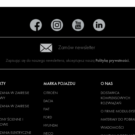
Zamów newsletter
Politykę prywatności
.
Zapisując się do naszego newslettera, akceptujesz naszą
KTY
MARKA POJAZDU
O NAS
ANIA W ZAKRESIE
CITROËN
DOSTAWCA
OWY
KOMPLEKSOWYCH
DACIA
ROZWIĄZAŃ
ANIA W ZAKRESIE
FIAT
W
O FIRMIE MODUL-SYS
FORD
INY ŚCIENNE I
MATERIAŁY DO POBRA
GOWE
HYUNDAI
WIADOMOŚCI
ANIA ELEKTRYCZNE
IVECO