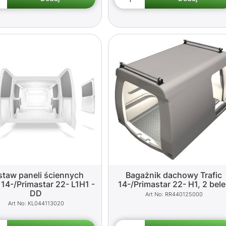
staw paneli ściennych
Bagażnik dachowy Trafic
c 14-/Primastar 22- L1H1 -
14-/Primastar 22- H1, 2 bel
DD
RR440125000
KL044113020