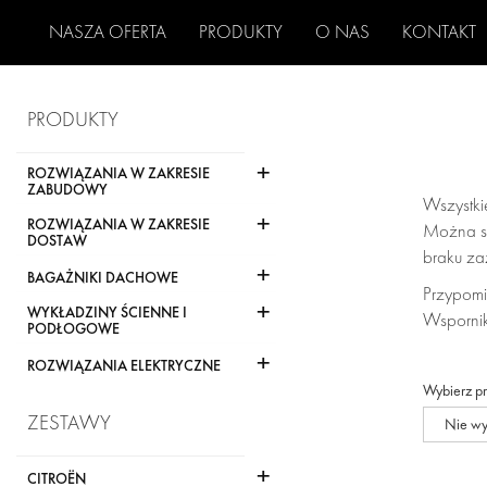
NASZA OFERTA
PRODUKTY
O NAS
KONTAKT
PRODUKTY
+
ROZWIĄZANIA W ZAKRESIE
ZABUDOWY
Wszystki
+
ROZWIĄZANIA W ZAKRESIE
Można sk
DOSTAW
braku za
+
BAGAŻNIKI DACHOWE
Przypomi
+
WYKŁADZINY ŚCIENNE I
Wspornik
PODŁOGOWE
+
ROZWIĄZANIA ELEKTRYCZNE
Wybierz p
ZESTAWY
Nie w
+
CITROËN