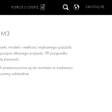
ZALOGUJ SIĘ
POPROŚ O OFERTĘ
2 M3
arki, modelu i wielkości wybranego pojazdu.
dotyczące własnego pojazdu. W przypadku
ędą pasować.
h przeznaczone są do montażu w nadwoziu.
czamy oddzielnie.