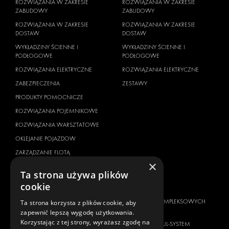
ROZWIĄZANIA W ZAKRESIE
ROZWIĄZANIA W ZAKRESIE
ZABUDOWY
ZABUDOWY
ROZWIĄZANIA W ZAKRESIE
ROZWIĄZANIA W ZAKRESIE
DOSTAW
DOSTAW
WYKŁADZINY ŚCIENNE I
WYKŁADZINY ŚCIENNE I
PODŁOGOWE
PODŁOGOWE
ROZWIĄZANIA ELEKTRYCZNE
ROZWIĄZANIA ELEKTRYCZNE
ZABEZPIECZENIA
ZESTAWY
PRODUKTY POMOCNICZE
ROZWIĄZANIA POJEMNIKOWE
ROZWIĄZANIA WARSZTATOWE
OKLEJANIE POJAZDOW
ZARZĄDZANIE FLOTĄ
×
SERVICE CENTERS
Ta strona używa plików
cookie
MARKA POJAZDU
O NAS
CITROËN
DOSTAWCA KOMPLEKSOWYCH
Ta strona korzysta z plików cookie, aby
ROZWIĄZAŃ
zapewnić lepszą wygodę użytkowania.
DACIA
Korzystając z tej strony, wyrażasz zgodę na
O FIRMIE MODUL-SYSTEM
FIAT