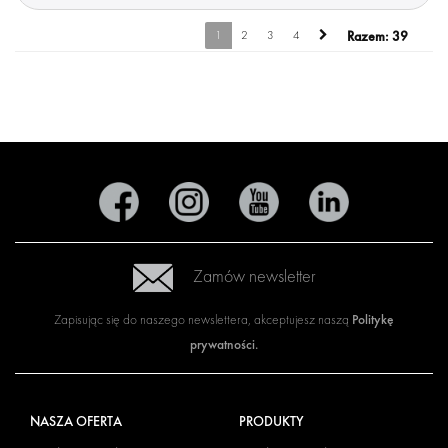
1
2
3
4
Razem:
39
Zamów newsletter
Politykę
Zapisując się do naszego newslettera, akceptujesz naszą
prywatności
.
NASZA OFERTA
PRODUKTY