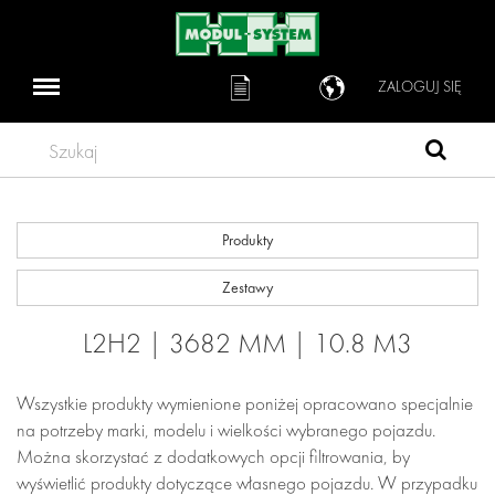
ZALOGUJ SIĘ
Szukaj
Produkty
Zestawy
L2H2 | 3682 MM | 10.8 M3
Wszystkie produkty wymienione poniżej opracowano specjalnie
na potrzeby marki, modelu i wielkości wybranego pojazdu.
Można skorzystać z dodatkowych opcji filtrowania, by
wyświetlić produkty dotyczące własnego pojazdu. W przypadku