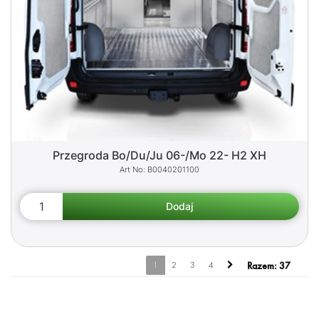
Przegroda Bo/Du/Ju 06-/Mo 22- H2 XH
B0040201100
1
2
3
4
Razem:
37