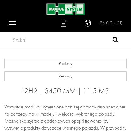
ZALOGUJ SIĘ
Szukaj
Produkty
Zestawy
L2H2 | 3450 MM | 11.5 M3
Wszystkie produkty wymienione poniżej opracowano specjalnie
na potrzeby marki, modelu i wielkości wybranego pojazdu.
Można skorzystać z dodatkowych opcji filtrowania, by
wyświetlić produkty dotyczące własnego pojazdu. W przypadku