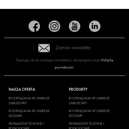
Zamów newsletter
Politykę
Zapisując się do naszego newslettera, akceptujesz naszą
prywatności
.
NASZA OFERTA
PRODUKTY
ROZWIĄZANIA W ZAKRESIE
ROZWIĄZANIA W ZAKRESIE
ZABUDOWY
ZABUDOWY
ROZWIĄZANIA W ZAKRESIE
ROZWIĄZANIA W ZAKRESIE
DOSTAW
DOSTAW
WYKŁADZINY ŚCIENNE I
WYKŁADZINY ŚCIENNE I
PODŁOGOWE
PODŁOGOWE