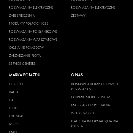
ROZWIĄZANIA ELEKTRYCZNE
ROZWIĄZANIA ELEKTRYCZNE
ZABEZPIECZENIA
ZESTAWY
PRODUKTY POMOCNICZE
ROZWIĄZANIA POJEMNIKOWE
ROZWIĄZANIA WARSZTATOWE
OKLEJANIE POJAZDOW
ZARZĄDZANIE FLOTĄ
SERVICE CENTERS
MARKA POJAZDU
O NAS
CITROËN
DOSTAWCA KOMPLEKSOWYCH
ROZWIĄZAŃ
DACIA
O FIRMIE MODUL-SYSTEM
FIAT
MATERIAŁY DO POBRANIA
FORD
WIADOMOŚCI
HYUNDAI
KLAUZULA INFORMACYJNA DLA
IVECO
KLIENTA
MAN