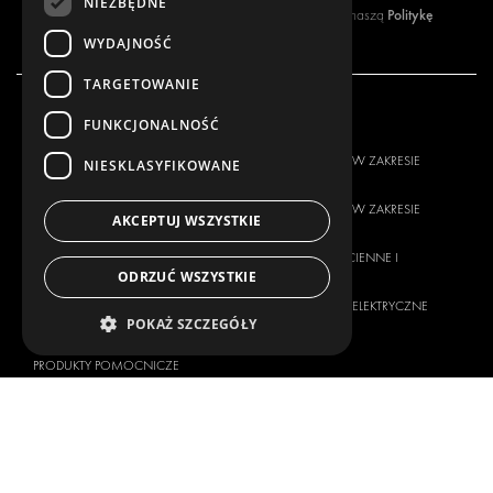
NIEZBĘDNE
Politykę
Zapisując się do naszego newslettera, akceptujesz naszą
prywatności
.
WYDAJNOŚĆ
TARGETOWANIE
FUNKCJONALNOŚĆ
NASZA OFERTA
PRODUKTY
ROZWIĄZANIA W ZAKRESIE
ROZWIĄZANIA W ZAKRESIE
NIESKLASYFIKOWANE
ZABUDOWY
ZABUDOWY
ROZWIĄZANIA W ZAKRESIE
ROZWIĄZANIA W ZAKRESIE
AKCEPTUJ WSZYSTKIE
DOSTAW
DOSTAW
WYKŁADZINY ŚCIENNE I
WYKŁADZINY ŚCIENNE I
ODRZUĆ WSZYSTKIE
PODŁOGOWE
PODŁOGOWE
ROZWIĄZANIA ELEKTRYCZNE
ROZWIĄZANIA ELEKTRYCZNE
POKAŻ SZCZEGÓŁY
ZABEZPIECZENIA
ZESTAWY
PRODUKTY POMOCNICZE
ROZWIĄZANIA POJEMNIKOWE
ROZWIĄZANIA WARSZTATOWE
OKLEJANIE POJAZDOW
ZARZĄDZANIE FLOTĄ