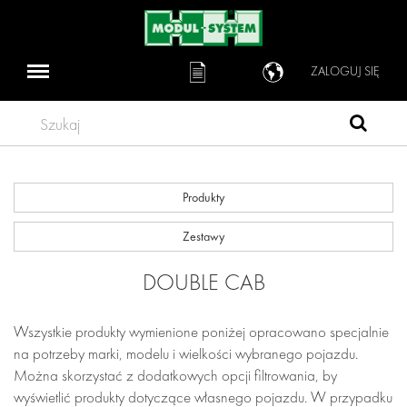
ZALOGUJ SIĘ
Szukaj
Produkty
Zestawy
DOUBLE CAB
Wszystkie produkty wymienione poniżej opracowano specjalnie
na potrzeby marki, modelu i wielkości wybranego pojazdu.
Można skorzystać z dodatkowych opcji filtrowania, by
wyświetlić produkty dotyczące własnego pojazdu. W przypadku