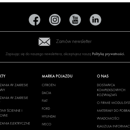
Zamów newsletter
Politykę prywatności
.
Zapisując się do naszego newslettera, akceptujesz naszą
KTY
MARKA POJAZDU
O NAS
ANIA W ZAKRESIE
CITROËN
DOSTAWCA
OWY
KOMPLEKSOWYCH
DACIA
ROZWIĄZAŃ
ANIA W ZAKRESIE
FIAT
W
O FIRMIE MODUL-SYS
FORD
INY ŚCIENNE I
MATERIAŁY DO POBRA
GOWE
HYUNDAI
WIADOMOŚCI
ANIA ELEKTRYCZNE
IVECO
KLAUZULA INFORMAC