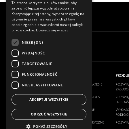
Ta strona korzysta z plików cookie, aby
zapewnić lepszą wygodę użytkowania.
Korzystając z tej strony, wyrażasz zgodę na
używanie przez nas wszystkich plików
cookie zgodnie z warunkami naszej polityki
plików cookie.
Dowiedz się więcej
NIEZBĘDNE
WYDAJNOŚĆ
TARGETOWANIE
FUNKCJONALNOŚĆ
NASZA OFERTA
PRODU
ROZWIĄZANIA W ZAKRESIE
ROZWIĄZ
NIESKLASYFIKOWANE
ZABUDOWY
ZABUD
ROZWIĄZANIA W ZAKRESIE
ROZWIĄZ
AKCEPTUJ WSZYSTKIE
DOSTAW
DOSTA
WYKŁADZINY ŚCIENNE I
WYKŁADZ
ODRZUĆ WSZYSTKIE
PODŁOGOWE
PODŁO
ROZWIĄZANIA ELEKTRYCZNE
ROZWIĄZ
POKAŻ SZCZEGÓŁY