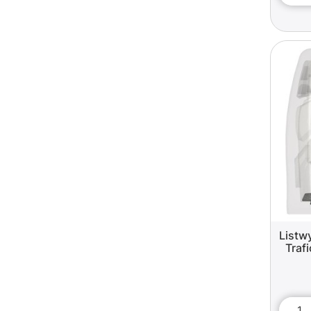
Listw
Traf