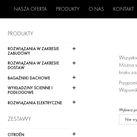
NASZA OFERTA
PRODUKTY
O NAS
KONTAKT
PRODUKTY
+
ROZWIĄZANIA W ZAKRESIE
ZABUDOWY
Wszystki
+
ROZWIĄZANIA W ZAKRESIE
Można sk
DOSTAW
braku za
+
BAGAŻNIKI DACHOWE
Przypomi
+
WYKŁADZINY ŚCIENNE I
Wspornik
PODŁOGOWE
+
ROZWIĄZANIA ELEKTRYCZNE
Wybierz p
ZESTAWY
Nie w
+
CITROËN