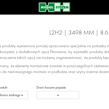
L2H2 | 3498 MM | 8.
e produkty wymienione poniżej opracowano specjalnie na potrzeby m
orzystać z dodatkowych opcji filtrowania, by wyświetlić produkty 
znaczenia takich opcji nie możemy zagwarantować, że produkty b
namy, że elementy montażowe zawarte w poszczególnych zestawac
i do nieinwazyjnego montażu w podłodze oraz szyny ścienne dostar
rodukt
Drzwi boczne pojazdu
ybrano żadnego