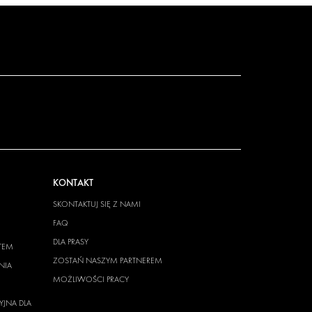
KONTAKT
SKONTAKTUJ SIĘ Z NAMI
FAQ
DLA PRASY
TEM
ZOSTAŃ NASZYM PARTNEREM
NIA
MOŻLIWOŚCI PRACY
YJNA DLA