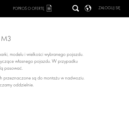
ZALOGUJ SIĘ
POPROŚ O OFERTĘ
6 M3
arki, modelu i wielkości wybranego pojazdu.
dotyczące własnego pojazdu. W przypadku
ędą pasować.
h przeznaczone są do montażu w nadwoziu.
czamy oddzielnie.