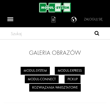
ZALOGUJ SIĘ
Szukaj
GALERIA OBRAZÓW
MODUL-SYSTEM
MODUL-EXPRESS
MODUL-CONNECT
PICKUP
ROZWIĄZANIA WARSZTATOWE