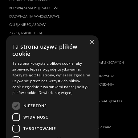
ROZWIĄZANIA POJEMNIKOWE
ROZWIĄZANIA WARSZTATOWE
OKLEJANIE POJAZDOW
ZARZĄDZANIE FLOTĄ
×
SERVICE CENTERS
Ta strona używa plików
cookie
MARKA POJAZDU
O NAS
CITROËN
DOSTAWCA KOMPLEKSOWYCH
Ta strona korzysta z plików cookie, aby
ROZWIĄZAŃ
zapewnić lepszą wygodę użytkowania.
DACIA
Korzystając z tej strony, wyrażasz zgodę na
O FIRMIE MODUL-SYSTEM
FIAT
używanie przez nas wszystkich plików
MATERIAŁY DO POBRANIA
cookie zgodnie z warunkami naszej polityki
FORD
plików cookie.
Dowiedz się więcej
WIADOMOŚCI
HYUNDAI
KLAUZULA INFORMACYJNA DLA
IVECO
NIEZBĘDNE
KLIENTA
MAN
WYDAJNOŚĆ
KONTAKT
MAXUS
SKONTAKTUJ SIĘ Z NAMI
TARGETOWANIE
MERCEDES
FAQ
NISSAN