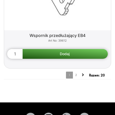
Wspornik przedłużający EB4
39612
1
2
Razem:
20