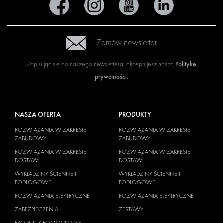
Zamów newsletter
Politykę
Zapisując się do naszego newslettera, akceptujesz naszą
prywatności
.
NASZA OFERTA
PRODUKTY
ROZWIĄZANIA W ZAKRESIE
ROZWIĄZANIA W ZAKRESIE
ZABUDOWY
ZABUDOWY
ROZWIĄZANIA W ZAKRESIE
ROZWIĄZANIA W ZAKRESIE
DOSTAW
DOSTAW
WYKŁADZINY ŚCIENNE I
WYKŁADZINY ŚCIENNE I
PODŁOGOWE
PODŁOGOWE
ROZWIĄZANIA ELEKTRYCZNE
ROZWIĄZANIA ELEKTRYCZNE
ZABEZPIECZENIA
ZESTAWY
PRODUKTY POMOCNICZE