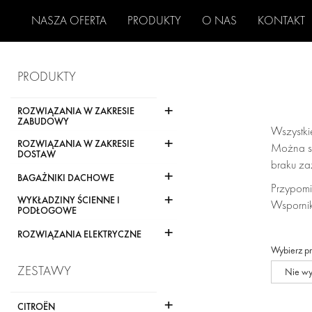
NASZA OFERTA
PRODUKTY
O NAS
KONTAKT
PRODUKTY
+
ROZWIĄZANIA W ZAKRESIE
ZABUDOWY
Wszystki
+
ROZWIĄZANIA W ZAKRESIE
Można sk
DOSTAW
braku za
+
BAGAŻNIKI DACHOWE
Przypomi
+
WYKŁADZINY ŚCIENNE I
Wspornik
PODŁOGOWE
+
ROZWIĄZANIA ELEKTRYCZNE
Wybierz p
ZESTAWY
Nie w
+
CITROËN