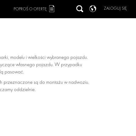
ZALOGUJ SIĘ
POPROŚ O OFERTĘ
arki, modelu i wielkości wybranego pojazdu.
dotyczące własnego pojazdu. W przypadku
ędą pasować.
h przeznaczone są do montażu w nadwoziu.
czamy oddzielnie.