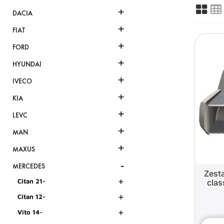
+
DACIA
+
FIAT
+
FORD
+
HYUNDAI
+
IVECO
+
KIA
+
LEVC
+
MAN
+
MAXUS
-
MERCEDES
Zest
+
Citan 21-
clas
+
Citan 12-
+
Vito 14-