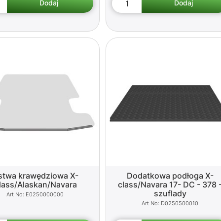
istwa krawędziowa X-
Dodatkowa podłoga X-
lass/Alaskan/Navara
class/Navara 17- DC - 378 
szuflady
E0250000000
D0250500010