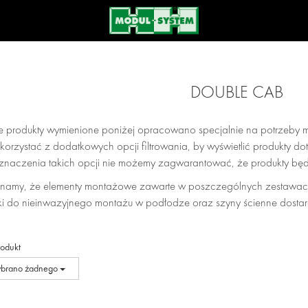
DOUBLE CAB
e produkty wymienione poniżej opracowano specjalnie na potrzeby m
orzystać z dodatkowych opcji filtrowania, by wyświetlić produkty 
znaczenia takich opcji nie możemy zagwarantować, że produkty b
namy, że elementy montażowe zawarte w poszczególnych zestawac
i do nieinwazyjnego montażu w podłodze oraz szyny ścienne dostar
rodukt
ybrano żadnego