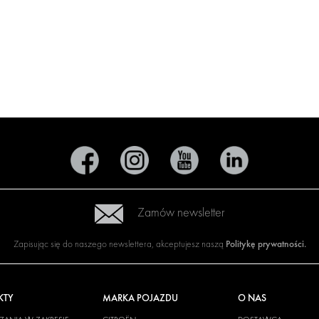
Zamów newsletter
Politykę prywatności
.
Zapisując się do naszego newslettera, akceptujesz naszą
KTY
MARKA POJAZDU
O NAS