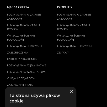
NASZA OFERTA
PRODUKTY
ROZWIĄZANIA W ZAKRESIE
ROZWIĄZANIA W ZAKRESIE
ZABUDOWY
ZABUDOWY
ROZWIĄZANIA W ZAKRESIE
ROZWIĄZANIA W ZAKRESIE
DOSTAW
DOSTAW
WYKŁADZINY ŚCIENNE I
WYKŁADZINY ŚCIENNE I
PODŁOGOWE
PODŁOGOWE
ROZWIĄZANIA ELEKTRYCZNE
ROZWIĄZANIA ELEKTRYCZNE
ZABEZPIECZENIA
ZESTAWY
PRODUKTY POMOCNICZE
ROZWIĄZANIA POJEMNIKOWE
ROZWIĄZANIA WARSZTATOWE
OKLEJANIE POJAZDOW
ZARZĄDZANIE FLOTĄ
×
SERVICE CENTERS
Ta strona używa plików
cookie
MARKA POJAZDU
O NAS