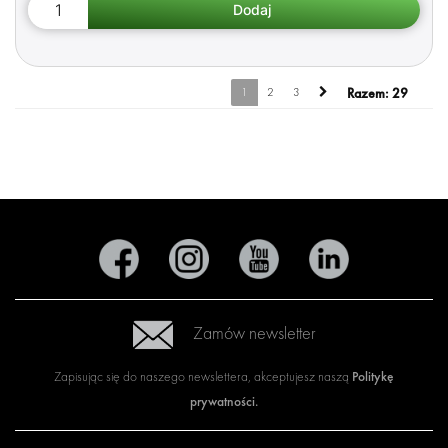
1
2
3
Razem:
29
Zamów newsletter
Politykę
Zapisując się do naszego newslettera, akceptujesz naszą
prywatności
.