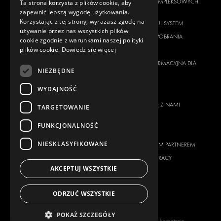
CITROËN
DOSTAWCA KOMPLEKSOWYCH
Ta strona korzysta z plików cookie, aby
ROZWIĄZAŃ
zapewnić lepszą wygodę użytkowania.
DACIA
Korzystając z tej strony, wyrażasz zgodę na
O FIRMIE MODUL-SYSTEM
FIAT
używanie przez nas wszystkich plików
MATERIAŁY DO POBRANIA
cookie zgodnie z warunkami naszej polityki
FORD
plików cookie.
Dowiedz się więcej
WIADOMOŚCI
HYUNDAI
KLAUZULA INFORMACYJNA DLA
IVECO
NIEZBĘDNE
KLIENTA
MAN
WYDAJNOŚĆ
KONTAKT
MAXUS
SKONTAKTUJ SIĘ Z NAMI
TARGETOWANIE
MERCEDES
FAQ
NISSAN
FUNKCJONALNOŚĆ
DLA PRASY
OPEL
NIESKLASYFIKOWANE
ZOSTAŃ NASZYM PARTNEREM
PEUGEOT
MOŻLIWOŚCI PRACY
RENAULT
AKCEPTUJ WSZYSTKIE
TOYOTA
VOLKSWAGEN
ODRZUĆ WSZYSTKIE
POKAŻ SZCZEGÓŁY
Copyright © 2026 Modul-System HH
Warunki korzystania