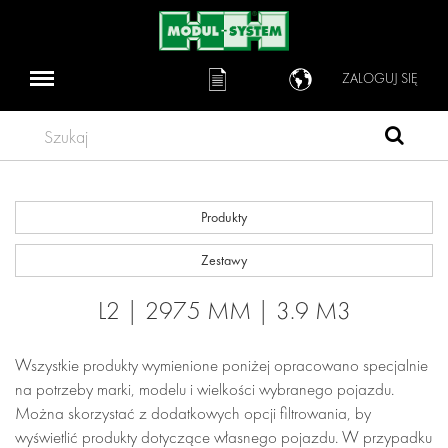
ZALOGUJ SIĘ
Szukaj
Produkty
Zestawy
L2 | 2975 MM | 3.9 M3
Wszystkie produkty wymienione poniżej opracowano specjalnie
na potrzeby marki, modelu i wielkości wybranego pojazdu.
Można skorzystać z dodatkowych opcji filtrowania, by
wyświetlić produkty dotyczące własnego pojazdu. W przypadku