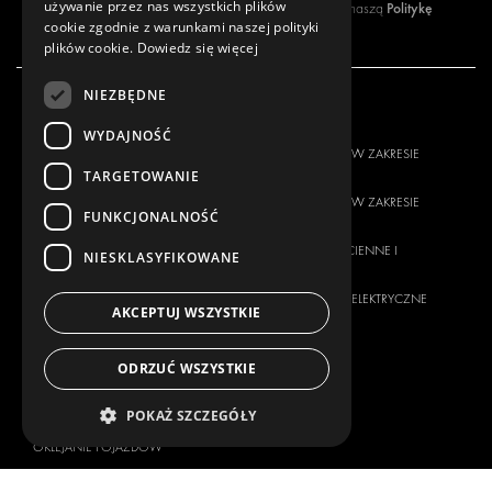
używanie przez nas wszystkich plików
Politykę
Zapisując się do naszego newslettera, akceptujesz naszą
cookie zgodnie z warunkami naszej polityki
prywatności
.
plików cookie.
Dowiedz się więcej
NIEZBĘDNE
NASZA OFERTA
PRODUKTY
WYDAJNOŚĆ
ROZWIĄZANIA W ZAKRESIE
ROZWIĄZANIA W ZAKRESIE
ZABUDOWY
ZABUDOWY
TARGETOWANIE
ROZWIĄZANIA W ZAKRESIE
ROZWIĄZANIA W ZAKRESIE
FUNKCJONALNOŚĆ
DOSTAW
DOSTAW
WYKŁADZINY ŚCIENNE I
WYKŁADZINY ŚCIENNE I
NIESKLASYFIKOWANE
PODŁOGOWE
PODŁOGOWE
ROZWIĄZANIA ELEKTRYCZNE
ROZWIĄZANIA ELEKTRYCZNE
AKCEPTUJ WSZYSTKIE
ZABEZPIECZENIA
ZESTAWY
PRODUKTY POMOCNICZE
ODRZUĆ WSZYSTKIE
ROZWIĄZANIA POJEMNIKOWE
POKAŻ SZCZEGÓŁY
ROZWIĄZANIA WARSZTATOWE
OKLEJANIE POJAZDOW
ZARZĄDZANIE FLOTĄ