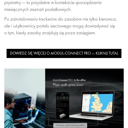
prywatny — to przydatne w kontekście sporządzania
miesięcznych zeznań podatkowych.
Po zainstalowaniu trackerów do zasobów nie tylko kierowca,
ale i użytkownicy portalu sieciowego mogą dowiadywać się
o tym, kiedy zasoby znajdują się poza zasięgiem.
DOWIEDZ SIĘ WIĘCEJ O MODUL-CONNECT PRO — KLIKNIJ TUTAJ