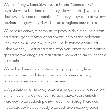
Wyposażony w kartę SIM, system Modul-Connect PRO
przesyła wszystkie dane do chmury, do wizualizacji w portalu
sieciowym. Dostęp do portalu można przyznawać na dowolnym
poziomie, między innymi według kraju, regionu oraz działu.
W portalu sieciowym wszystkie pojazdy widnieją na liście oraz
na mapie, gdzie można obserwować ich bieżące położenie,
trasy, stan akumulatorów, a także — o ile zainstalowany jest
układ ważący — aktualną masę. Wykrycie przez system wartości
spoza dozwolonego zakresu skutkuje wyświetleniem ostrzeżenia
na mapie.
Wszystkie dane są zachowywane, i przy pomocy funkcji
kalendarza można łatwo sprawdzać dawniejsze trasy,
przyzwyczajenia kierowcy i ostrzeżenia.
Usługa dziennika kierowcy pozwala na generowanie raportów
z informacjami o dokładnych trasach, przyzwyczajeniach
kierowcy i przejazdach płatnymi odcinkami dróg. Kierowca
może zaklasyfikować każdy przejazd jako służbowy bądź