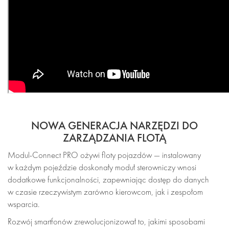
NOWA GENERACJA NARZĘDZI DO
ZARZĄDZANIA FLOTĄ
Modul-Connect PRO ożywi floty pojazdów — instalowany
w każdym pojeździe doskonały moduł sterowniczy wnosi
dodatkowe funkcjonalności, zapewniając dostęp do danych
w czasie rzeczywistym zarówno kierowcom, jak i zespołom
wsparcia.
Rozwój smartfonów zrewolucjonizował to, jakimi sposobami