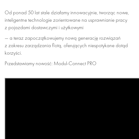
Od ponad 50 lat stale działamy innowacyjnie, tworząc nowe,
inteligentne technologie zorientowane na usprawnianie pracy
z pojazdami dostawczymi i użytkowymi
— a teraz zapoczątkowujemy nową generację rozwiązań
z zakresu zarządzania flotą, oferujących niespotykane dotąd
korzyści.
Przedstawiamy nowość: Modul-Connect PRO