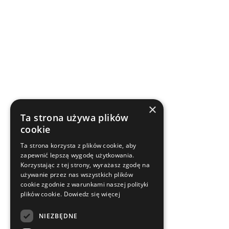
×
Ta strona używa plików
cookie
Ta strona korzysta z plików cookie, aby
zapewnić lepszą wygodę użytkowania.
Korzystając z tej strony, wyrażasz zgodę na
używanie przez nas wszystkich plików
cookie zgodnie z warunkami naszej polityki
plików cookie.
Dowiedz się więcej
NIEZBĘDNE