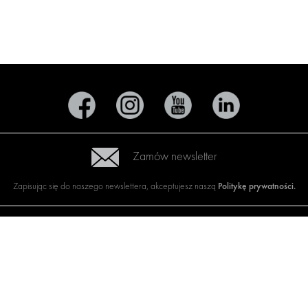
Zamów newsletter
Politykę prywatności
.
Zapisując się do naszego newslettera, akceptujesz naszą
KTY
MARKA POJAZDU
O NAS
ANIA W ZAKRESIE
CITROËN
DOSTAWCA
OWY
KOMPLEKSOWYCH
DACIA
ROZWIĄZAŃ
ANIA W ZAKRESIE
FIAT
W
O FIRMIE MODUL-SYS