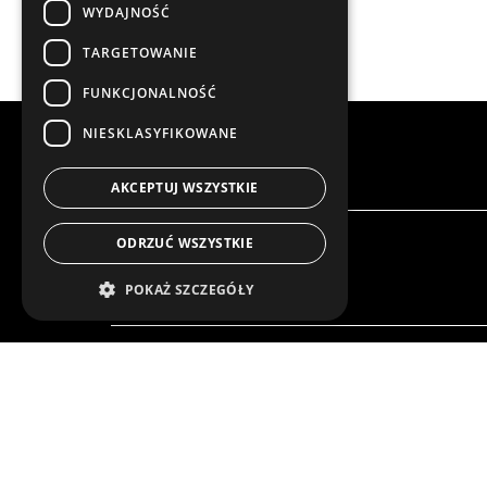
WYDAJNOŚĆ
TARGETOWANIE
FUNKCJONALNOŚĆ
NIESKLASYFIKOWANE
AKCEPTUJ WSZYSTKIE
ODRZUĆ WSZYSTKIE
POKAŻ SZCZEGÓŁY
NASZA OFERTA
PRODU
ROZWIĄZANIA W ZAKRESIE
ROZWIĄZ
ZABUDOWY
ZABUD
ROZWIĄZANIA W ZAKRESIE
ROZWIĄZ
DOSTAW
DOSTA