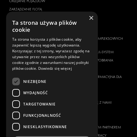
OKLEJANIE POJAZDOW
ZARZĄDZANIE FLOTĄ
×
SERVICE CENTERS
Ta strona używa plików
cookie
MARKA POJAZDU
O NAS
CITROËN
DOSTAWCA KOMPLEKSOWYCH
Ta strona korzysta z plików cookie, aby
ROZWIĄZAŃ
zapewnić lepszą wygodę użytkowania.
DACIA
Korzystając z tej strony, wyrażasz zgodę na
O FIRMIE MODUL-SYSTEM
FIAT
używanie przez nas wszystkich plików
MATERIAŁY DO POBRANIA
cookie zgodnie z warunkami naszej polityki
FORD
plików cookie.
Dowiedz się więcej
WIADOMOŚCI
HYUNDAI
KLAUZULA INFORMACYJNA DLA
IVECO
NIEZBĘDNE
KLIENTA
MAN
WYDAJNOŚĆ
KONTAKT
MAXUS
SKONTAKTUJ SIĘ Z NAMI
TARGETOWANIE
MERCEDES
FAQ
NISSAN
FUNKCJONALNOŚĆ
DLA PRASY
OPEL
NIESKLASYFIKOWANE
ZOSTAŃ NASZYM PARTNEREM
PEUGEOT
MOŻLIWOŚCI PRACY