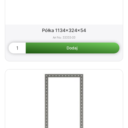
Półka 1134x324x54
55335-03