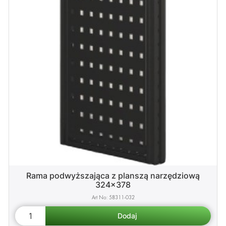
Rama podwyższająca z planszą narzędziową
324x378
58311-032