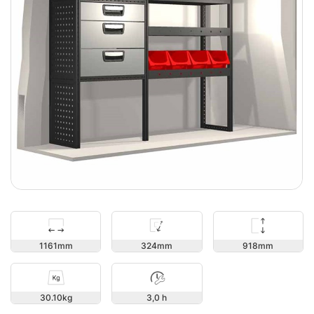
918
1161
324
30.10
3,0 h