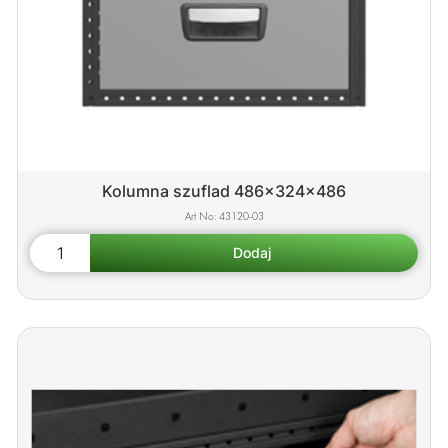
Kolumna szuflad 486x324x486
43120-03