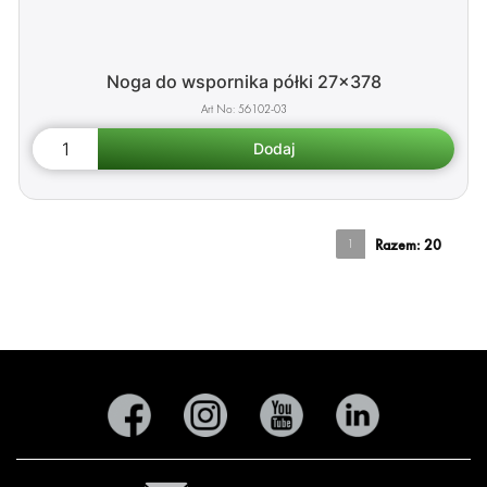
Noga do wspornika półki 27x378
56102-03
1
Razem:
20