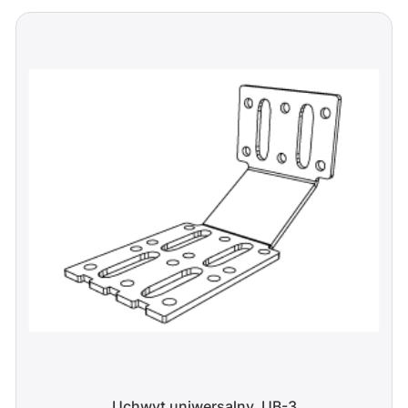
Uchwyt uniwersalny, UB-3